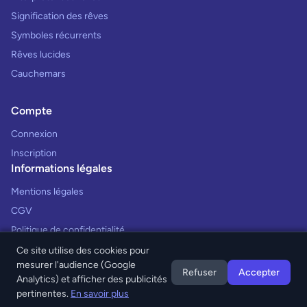
Signification des rêves
Symboles récurrents
Rêves lucides
Cauchemars
Compte
Connexion
Inscription
Informations légales
Mentions légales
CGV
Politique de confidentialité
Ce site utilise des cookies pour
mesurer l'audience (Google
Refuser
Accepter
Analytics) et afficher des publicités
© 2026 Interprétation des Rêves. Tous droits réservés.
pertinentes.
En savoir plus