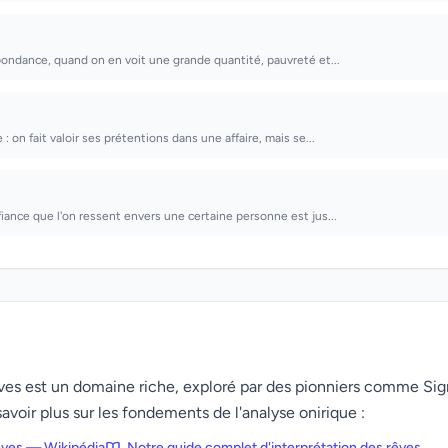
abondance, quand on en voit une grande quantité, pauvreté et...
 : on fait valoir ses prétentions dans une affaire, mais se...
fiance que l'on ressent envers une certaine personne est jus...
rêves est un domaine riche, exploré par des pionniers comme Si
avoir plus sur les fondements de l'analyse onirique :
rêves — Wikipédia
Notre guide complet d'interprétation des rêves