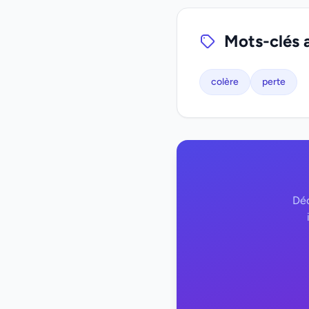
Mots-clés 
colère
perte
Déc