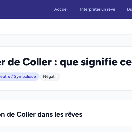
Accueil
Interpréter un rêve
Di
r de Coller : que signifie ce
eutre / Symbolique
Négatif
on de Coller dans les rêves