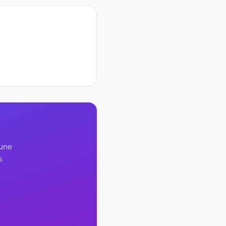
 une
s