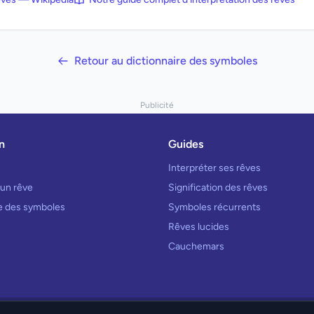
Retour au dictionnaire des symboles
Publicité
n
Guides
Interpréter ses rêves
 un rêve
Signification des rêves
re des symboles
Symboles récurrents
Rêves lucides
Cauchemars