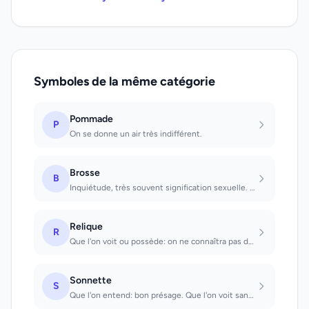
Symboles de la même catégorie
Pommade
P
On se donne un air très indifférent.
Brosse
B
Inquiétude, très souvent signification sexuelle. Voir une brosse : on va faire l...
Relique
R
Que l'on voit ou possède: on ne connaîtra pas de joie pendant longtemps.
Sonnette
S
Que l'on entend: bon présage. Que l'on voit sans l'entendre: on dira quelque cho...