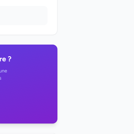
re ?
 une
s