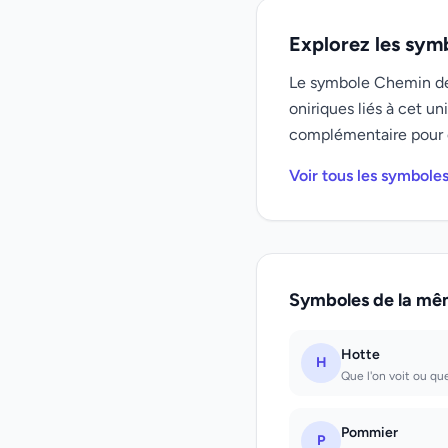
Explorez les sym
Le symbole Chemin de f
oniriques liés à cet 
complémentaire pour 
Voir tous les symboles
Symboles de la mê
Hotte
H
Que l'on voit ou que 
Pommier
P