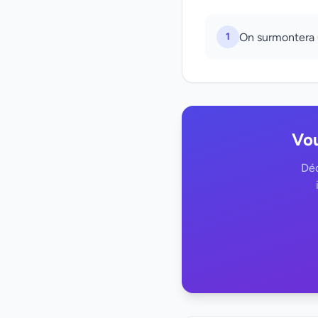
1
On surmontera u
Vou
Déc