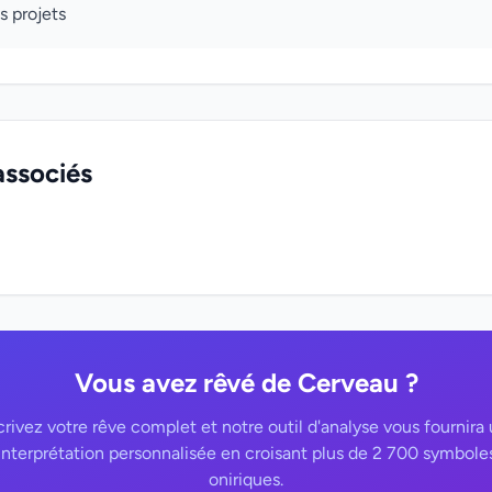
s projets
associés
Vous avez rêvé de Cerveau ?
rivez votre rêve complet et notre outil d'analyse vous fournira
interprétation personnalisée en croisant plus de 2 700 symbole
oniriques.