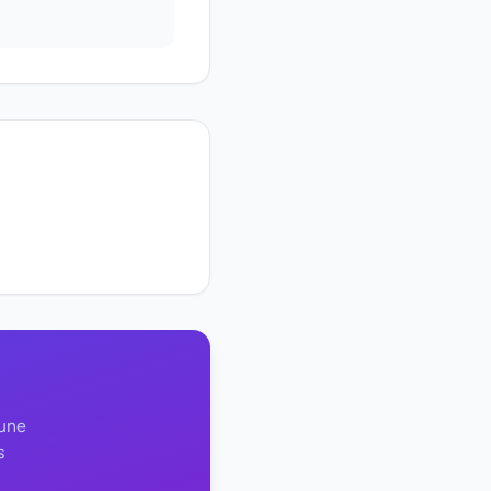
 une
s