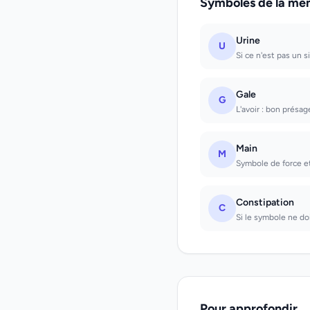
Symboles de la mê
Urine
U
Si ce n'est pas un 
Gale
G
L'avoir : bon présag
Main
M
Symbole de force et
Constipation
C
Si le symbole ne do
Pour approfondir