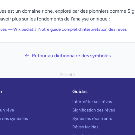
rêves est un domaine riche, exploré par des pionniers comme Si
avoir plus sur les fondements de l'analyse onirique :
rêves — Wikipédia
Notre guide complet d'interprétation des rêves
Retour au dictionnaire des symboles
Publicité
n
Guides
Interpréter ses rêves
 un rêve
Signification des rêves
re des symboles
Symboles récurrents
Rêves lucides