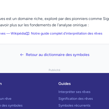
rêves est un domaine riche, exploré par des pionniers comme Si
avoir plus sur les fondements de l'analyse onirique :
rêves — Wikipédia
Notre guide complet d'interprétation des rêves
Retour au dictionnaire des symboles
Publicité
n
Guides
Interpréter ses rêves
 un rêve
Signification des rêves
re des symboles
Symboles récurrents