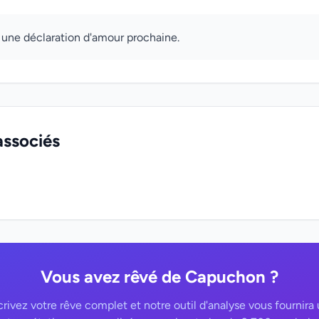
: une déclaration d'amour prochaine.
associés
Vous avez rêvé de Capuchon ?
rivez votre rêve complet et notre outil d'analyse vous fournira