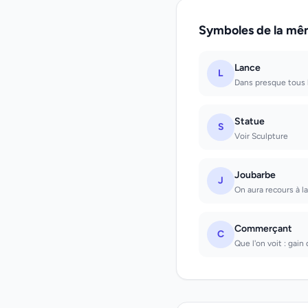
Symboles de la mê
Lance
L
Dans presque tous l
Statue
S
Voir Sculpture
Joubarbe
J
On aura recours à l
Commerçant
C
Que l'on voit : gain