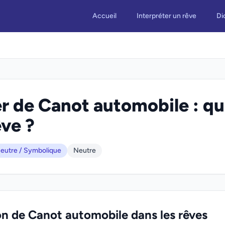
Accueil
Interpréter un rêve
Di
r de Canot automobile : que
êve ?
eutre / Symbolique
Neutre
on de Canot automobile dans les rêves