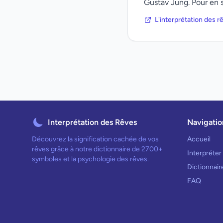
Gustav Jung. Pour en s
L'interprétation des 
Interprétation des Rêves
Navigatio
Découvrez la signification cachée de vos
Accueil
rêves grâce à notre dictionnaire de 2700+
Interpréter
symboles et la psychologie des rêves.
Dictionnai
FAQ