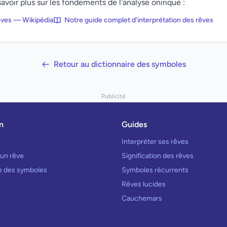
avoir plus sur les fondements de l'analyse onirique :
rêves — Wikipédia
Notre guide complet d'interprétation des rêves
Retour au dictionnaire des symboles
Publicité
n
Guides
Interpréter ses rêves
 un rêve
Signification des rêves
re des symboles
Symboles récurrents
Rêves lucides
Cauchemars