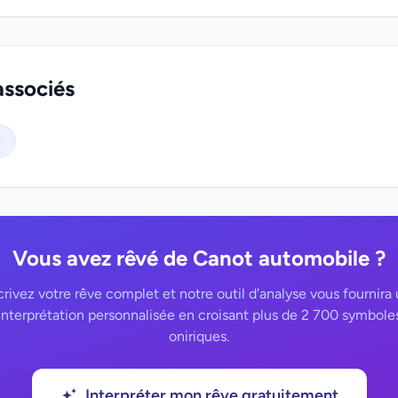
associés
e
Vous avez rêvé de Canot automobile ?
rivez votre rêve complet et notre outil d'analyse vous fournira
interprétation personnalisée en croisant plus de 2 700 symbole
oniriques.
Interpréter mon rêve gratuitement