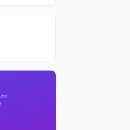
 une
s