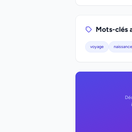
Mots-clés 
voyage
naissanc
Déc