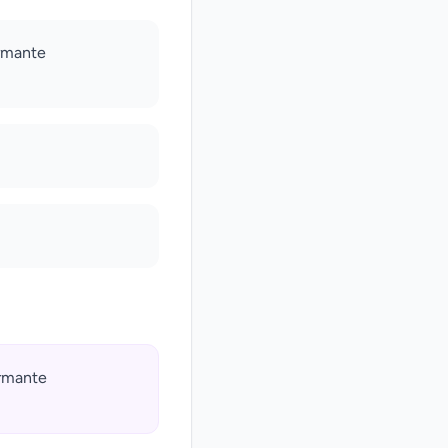
armante
armante