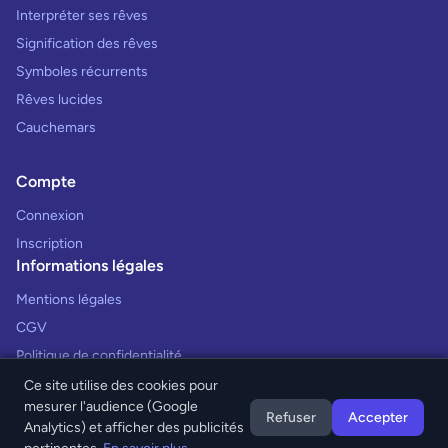
Interpréter ses rêves
Signification des rêves
Symboles récurrents
Rêves lucides
Cauchemars
Compte
Connexion
Inscription
Informations légales
Mentions légales
CGV
Politique de confidentialité
Ce site utilise des cookies pour
mesurer l'audience (Google
Refuser
Accepter
Analytics) et afficher des publicités
© 2026 Interprétation des Rêves. Tous droits réservés.