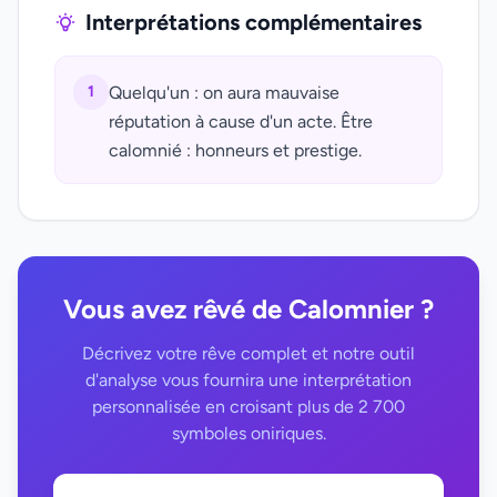
Interprétations complémentaires
1
Quelqu'un : on aura mauvaise
réputation à cause d'un acte. Être
calomnié : honneurs et prestige.
Vous avez rêvé de Calomnier ?
Décrivez votre rêve complet et notre outil
d'analyse vous fournira une interprétation
personnalisée en croisant plus de 2 700
symboles oniriques.