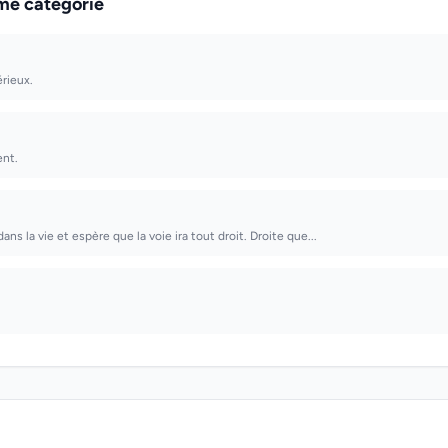
me catégorie
rieux.
ent.
ans la vie et espère que la voie ira tout droit. Droite que...