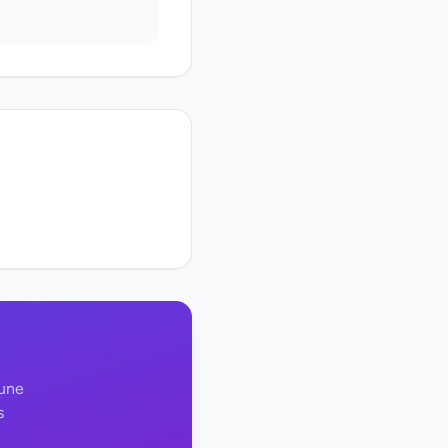
 une
s