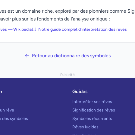
rêves est un domaine riche, exploré par des pionniers comme Si
avoir plus sur les fondements de l'analyse onirique :
rêves — Wikipédia
Notre guide complet d'interprétation des rêves
Retour au dictionnaire des symboles
Publicité
n
Guides
Interpréter ses rêves
 un rêve
Signification des rêves
re des symboles
Symboles récurrents
Rêves lucides