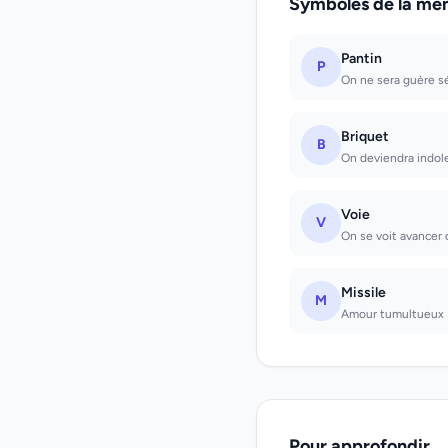
Symboles de la mê
Pantin
P
On ne sera guère sé
Briquet
B
On deviendra indol
Voie
V
On se voit avancer d
Missile
M
Amour tumultueux
Pour approfondir