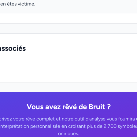
 en êtes victime,
associés
Vous avez rêvé de Bruit ?
rivez votre rêve complet et notre outil d'analyse vous fournira
interprétation personnalisée en croisant plus de 2 700 symbole
oniriques.