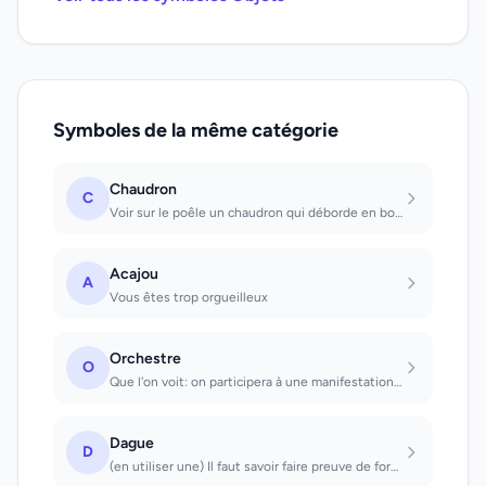
Symboles de la même catégorie
Chaudron
C
Voir sur le poêle un chaudron qui déborde en bouillant : vive agitation. Que l'o...
Acajou
A
Vous êtes trop orgueilleux
Orchestre
O
Que l'on voit: on participera à une manifestation d'une certaine importance. Dan...
Dague
D
(en utiliser une) Il faut savoir faire preuve de force pour obtenir ce que l'on...